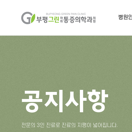
병원
공지사항
전문의 3인 진료로 진료의 지평이 넓어집니다.